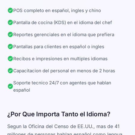
check_circle
POS completo en español, ingles y chino
check_circle
Pantalla de cocina (KDS) en el idioma del chef
check_circle
Reportes gerenciales en el idioma que prefiera
check_circle
Pantallas para clientes en español o ingles
check_circle
Recibos e impresiones en multiples idiomas
check_circle
Capacitacion del personal en menos de 2 horas
Soporte tecnico 24/7 con agentes que hablan
check_circle
español
¿Por Que Importa Tanto el Idioma?
Segun la Oficina del Censo de EE.UU., mas de 41
millones de personas hablan español como lengua