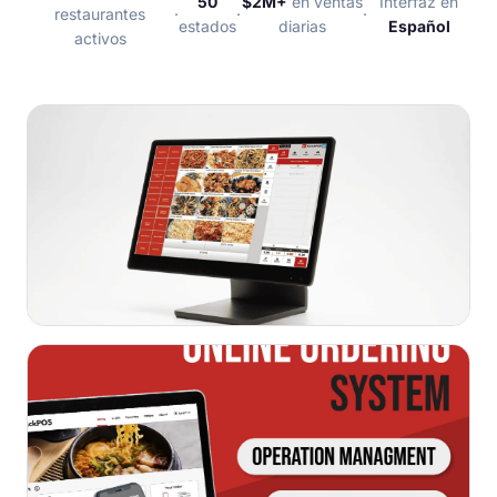
50
$2M+
en ventas
Interfaz en
restaurantes
·
·
·
estados
diarias
Español
activos