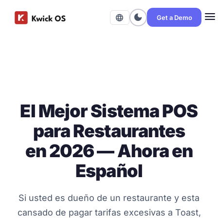
menu
dark_mode
language
Get a Demo
El Mejor Sistema POS
para Restaurantes
en 2026 — Ahora en
Español
Si usted es dueño de un restaurante y esta
cansado de pagar tarifas excesivas a Toast,