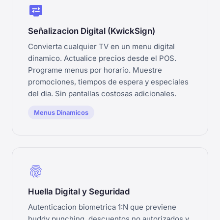
display_settings
Señalizacion Digital (KwickSign)
Convierta cualquier TV en un menu digital
dinamico. Actualice precios desde el POS.
Programe menus por horario. Muestre
promociones, tiempos de espera y especiales
del dia. Sin pantallas costosas adicionales.
Menus Dinamicos
fingerprint
Huella Digital y Seguridad
Autenticacion biometrica 1:N que previene
buddy punching, descuentos no autorizados y