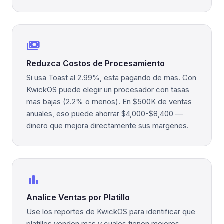
payments
Reduzca Costos de Procesamiento
Si usa Toast al 2.99%, esta pagando de mas. Con
KwickOS puede elegir un procesador con tasas
mas bajas (2.2% o menos). En $500K de ventas
anuales, eso puede ahorrar $4,000-$8,400 —
dinero que mejora directamente sus margenes.
bar_chart
Analice Ventas por Platillo
Use los reportes de KwickOS para identificar que
platillos venden mas y cuales tienen mejores