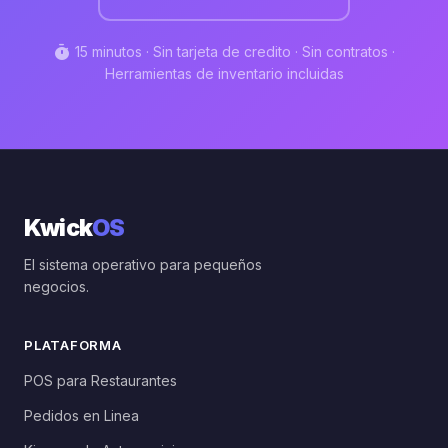
timer
15 minutos · Sin tarjeta de credito · Sin contratos ·
Herramientas de inventario incluidas
Kwick
OS
El sistema operativo para pequeños
negocios.
PLATAFORMA
POS para Restaurantes
Pedidos en Linea