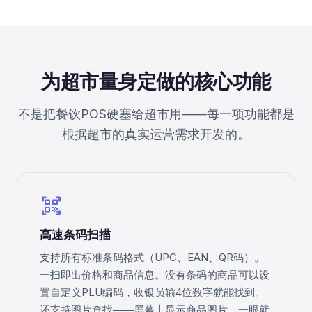
为超市量身定做的核心功能
不是把餐饮POS硬塞给超市用——每一项功能都是
根据超市的真实运营需求开发的。
qr_code_scanner
高速条码扫描
支持所有标准条码格式（UPC、EAN、QR码）。
一扫即出价格和商品信息。没有条码的商品可以设
置自定义PLU编码，收银员输4位数字就能找到。
还支持图片查找——屏幕上显示商品图片，一眼就