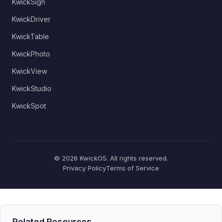
KwickSign
KwickDriver
KwickTable
KwickPhoto
KwickView
KwickStudio
KwickSpot
© 2026 KwickOS. All rights reserved.
Privacy Policy
Terms of Service
Related Resources