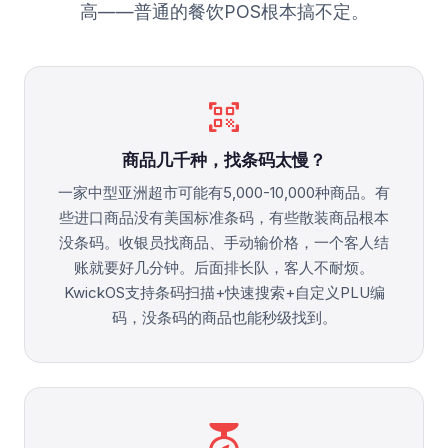
高——普通的餐饮POS根本搞不定。
qr_code_scanner
商品几千种，找条码太慢？
一家中型亚洲超市可能有5,000-10,000种商品。有
些进口商品没有美国标准条码，有些散装商品根本
没条码。收银员找商品、手动输价格，一个客人结
账就要好几分钟。后面排长队，客人不耐烦。
KwickOS支持条码扫描+快速搜索+自定义PLU编
码，没条码的商品也能秒级找到。
scale